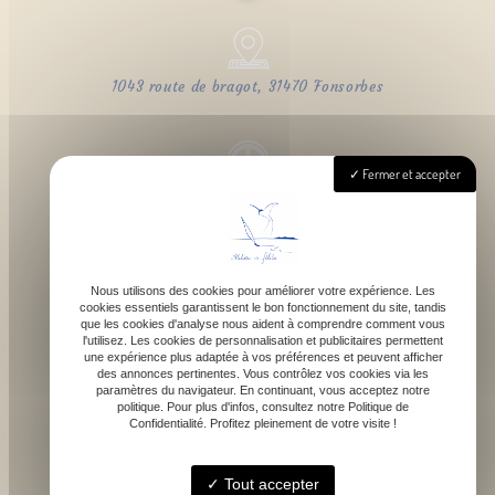
1043 route de bragot, 31470 Fonsorbes
Fermer et accepter
Lundi - Samedi : 9h - 18h
Nous utilisons des cookies pour améliorer votre expérience. Les
cookies essentiels garantissent le bon fonctionnement du site, tandis
contact@atelierdefelicie.fr
que les cookies d'analyse nous aident à comprendre comment vous
l'utilisez. Les cookies de personnalisation et publicitaires permettent
une expérience plus adaptée à vos préférences et peuvent afficher
des annonces pertinentes. Vous contrôlez vos cookies via les
paramètres du navigateur. En continuant, vous acceptez notre
politique. Pour plus d'infos, consultez notre Politique de
Confidentialité. Profitez pleinement de votre visite !
06 08 95 80 82
Tout accepter