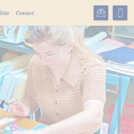
lités
Contact
u