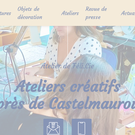
Objets de
Revue de
tures
Ateliers
Actua
décoration
presse
Atelier de Féli.Cie
Ateliers créatifs
près de Castelmauro