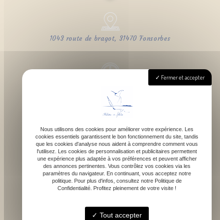
1043 route de bragot, 31470 Fonsorbes
Fermer et accepter
Lundi - Samedi : 9h - 18h
Nous utilisons des cookies pour améliorer votre expérience. Les
cookies essentiels garantissent le bon fonctionnement du site, tandis
contact@atelierdefelicie.fr
que les cookies d'analyse nous aident à comprendre comment vous
l'utilisez. Les cookies de personnalisation et publicitaires permettent
une expérience plus adaptée à vos préférences et peuvent afficher
des annonces pertinentes. Vous contrôlez vos cookies via les
paramètres du navigateur. En continuant, vous acceptez notre
politique. Pour plus d'infos, consultez notre Politique de
Confidentialité. Profitez pleinement de votre visite !
06 08 95 80 82
Tout accepter