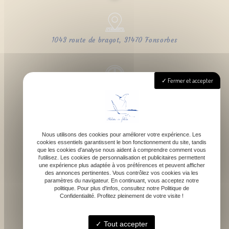
1043 route de bragot, 31470 Fonsorbes
Fermer et accepter
Lundi - Samedi : 9h - 18h
Nous utilisons des cookies pour améliorer votre expérience. Les
cookies essentiels garantissent le bon fonctionnement du site, tandis
contact@atelierdefelicie.fr
que les cookies d'analyse nous aident à comprendre comment vous
l'utilisez. Les cookies de personnalisation et publicitaires permettent
une expérience plus adaptée à vos préférences et peuvent afficher
des annonces pertinentes. Vous contrôlez vos cookies via les
paramètres du navigateur. En continuant, vous acceptez notre
politique. Pour plus d'infos, consultez notre Politique de
Confidentialité. Profitez pleinement de votre visite !
06 08 95 80 82
Tout accepter