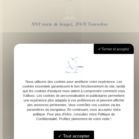
1043 route de bragot, 31470 Fonsorbes
Fermer et accepter
Lundi - Samedi : 9h - 18h
Nous utilisons des cookies pour améliorer votre expérience. Les
cookies essentiels garantissent le bon fonctionnement du site, tandis
contact@atelierdefelicie.fr
que les cookies d'analyse nous aident à comprendre comment vous
l'utilisez. Les cookies de personnalisation et publicitaires permettent
une expérience plus adaptée à vos préférences et peuvent afficher
des annonces pertinentes. Vous contrôlez vos cookies via les
paramètres du navigateur. En continuant, vous acceptez notre
politique. Pour plus d'infos, consultez notre Politique de
Confidentialité. Profitez pleinement de votre visite !
06 08 95 80 82
Tout accepter