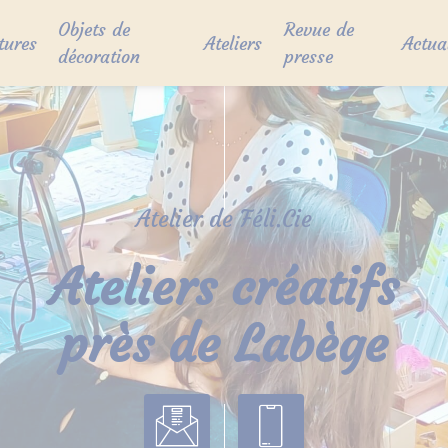
Objets de
Revue de
tures
Ateliers
Actua
décoration
presse
Atelier de Féli.Cie
Ateliers créatifs
près de Labège