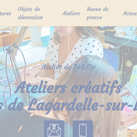
Objets de
Revue de
tures
Ateliers
Actua
décoration
presse
Atelier de Féli.Cie
Ateliers créatifs
s de Lagardelle-sur-