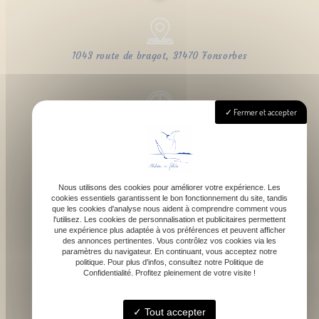
1043 route de bragot, 31470 Fonsorbes
Fermer et accepter
Lundi - Samedi : 9h - 18h
Nous utilisons des cookies pour améliorer votre expérience. Les
cookies essentiels garantissent le bon fonctionnement du site, tandis
contact@atelierdefelicie.fr
que les cookies d'analyse nous aident à comprendre comment vous
l'utilisez. Les cookies de personnalisation et publicitaires permettent
une expérience plus adaptée à vos préférences et peuvent afficher
des annonces pertinentes. Vous contrôlez vos cookies via les
paramètres du navigateur. En continuant, vous acceptez notre
politique. Pour plus d'infos, consultez notre Politique de
Confidentialité. Profitez pleinement de votre visite !
06 08 95 80 82
Tout accepter