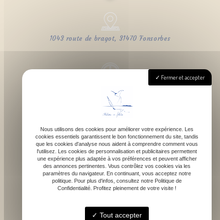
1043 route de bragot, 31470 Fonsorbes
Fermer et accepter
Lundi - Samedi : 9h - 18h
Nous utilisons des cookies pour améliorer votre expérience. Les
cookies essentiels garantissent le bon fonctionnement du site, tandis
contact@atelierdefelicie.fr
que les cookies d'analyse nous aident à comprendre comment vous
l'utilisez. Les cookies de personnalisation et publicitaires permettent
une expérience plus adaptée à vos préférences et peuvent afficher
des annonces pertinentes. Vous contrôlez vos cookies via les
paramètres du navigateur. En continuant, vous acceptez notre
politique. Pour plus d'infos, consultez notre Politique de
Confidentialité. Profitez pleinement de votre visite !
06 08 95 80 82
Tout accepter