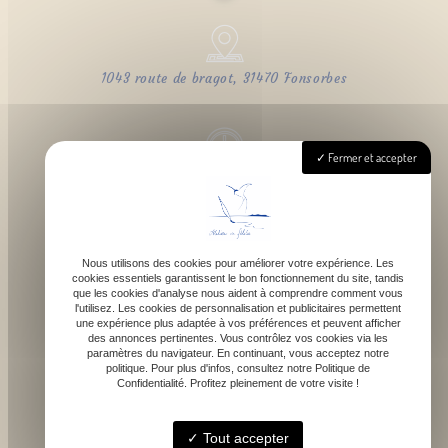
1043 route de bragot, 31470 Fonsorbes
Fermer et accepter
Lundi - Samedi : 9h - 18h
Nous utilisons des cookies pour améliorer votre expérience. Les
cookies essentiels garantissent le bon fonctionnement du site, tandis
contact@atelierdefelicie.fr
que les cookies d'analyse nous aident à comprendre comment vous
l'utilisez. Les cookies de personnalisation et publicitaires permettent
une expérience plus adaptée à vos préférences et peuvent afficher
des annonces pertinentes. Vous contrôlez vos cookies via les
paramètres du navigateur. En continuant, vous acceptez notre
politique. Pour plus d'infos, consultez notre Politique de
Confidentialité. Profitez pleinement de votre visite !
06 08 95 80 82
Tout accepter