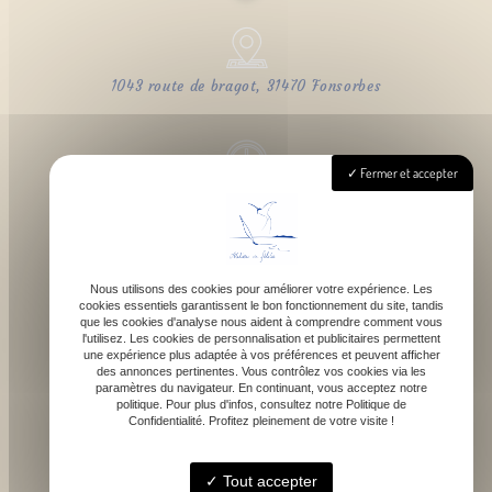
1043 route de bragot, 31470 Fonsorbes
Fermer et accepter
Lundi - Samedi : 9h - 18h
Nous utilisons des cookies pour améliorer votre expérience. Les
cookies essentiels garantissent le bon fonctionnement du site, tandis
contact@atelierdefelicie.fr
que les cookies d'analyse nous aident à comprendre comment vous
l'utilisez. Les cookies de personnalisation et publicitaires permettent
une expérience plus adaptée à vos préférences et peuvent afficher
des annonces pertinentes. Vous contrôlez vos cookies via les
paramètres du navigateur. En continuant, vous acceptez notre
politique. Pour plus d'infos, consultez notre Politique de
Confidentialité. Profitez pleinement de votre visite !
06 08 95 80 82
Tout accepter