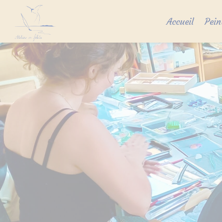
Skip
to
Accueil
Pein
content