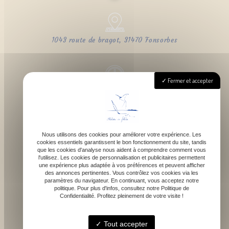
1043 route de bragot, 31470 Fonsorbes
Fermer et accepter
Lundi - Samedi : 9h - 18h
Nous utilisons des cookies pour améliorer votre expérience. Les
cookies essentiels garantissent le bon fonctionnement du site, tandis
contact@atelierdefelicie.fr
que les cookies d'analyse nous aident à comprendre comment vous
l'utilisez. Les cookies de personnalisation et publicitaires permettent
une expérience plus adaptée à vos préférences et peuvent afficher
des annonces pertinentes. Vous contrôlez vos cookies via les
paramètres du navigateur. En continuant, vous acceptez notre
politique. Pour plus d'infos, consultez notre Politique de
Confidentialité. Profitez pleinement de votre visite !
06 08 95 80 82
Tout accepter