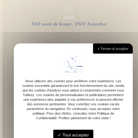
1043 route de bragot, 31470 Fonsorbes
Fermer et accepter
Lundi - Samedi : 9h - 18h
Nous utilisons des cookies pour améliorer votre expérience. Les
cookies essentiels garantissent le bon fonctionnement du site, tandis
contact@atelierdefelicie.fr
que les cookies d'analyse nous aident à comprendre comment vous
l'utilisez. Les cookies de personnalisation et publicitaires permettent
une expérience plus adaptée à vos préférences et peuvent afficher
des annonces pertinentes. Vous contrôlez vos cookies via les
paramètres du navigateur. En continuant, vous acceptez notre
politique. Pour plus d'infos, consultez notre Politique de
Confidentialité. Profitez pleinement de votre visite !
06 08 95 80 82
Tout accepter