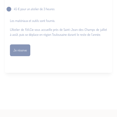
45 € pour un atelier de 3 heures
Les matériaux et outils sont fournis.
L’Atelier de Féli.Cie vous accueille près de Saint-Jean-des-Champs de juillet
à août, puis se déplace en région Toulousaine durant le reste de l’année.
Je réserve