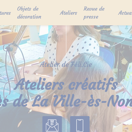
Objets de
Revue de
tures
Ateliers
Actua
décoration
presse
Atelier de Féli.Cie
Ateliers créatifs
ès de La Ville-ès-Non