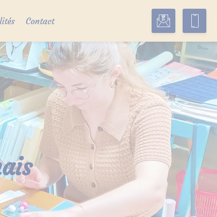
lités
Contact
ais