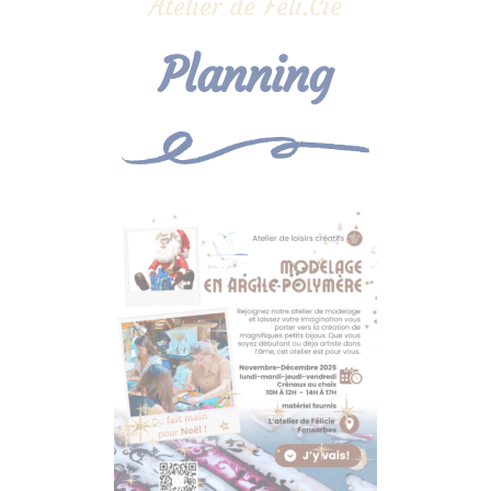
Atelier de Féli.Cie
Planning