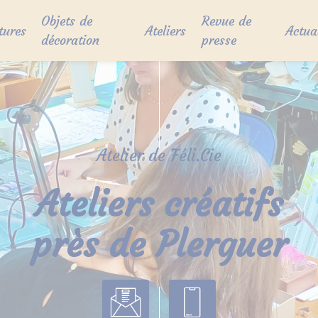
Objets de
Revue de
tures
Ateliers
Actua
décoration
presse
Atelier de Féli.Cie
Ateliers créatifs
près de Plerguer