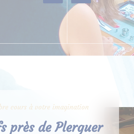
libre cours à votre imagination
fs près de Plerguer