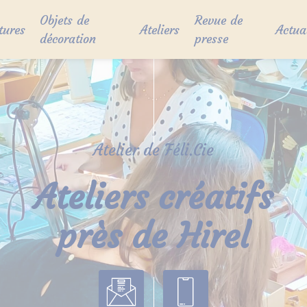
Objets de
Revue de
tures
Ateliers
Actua
décoration
presse
Atelier de Féli.Cie
Ateliers créatifs
près de Hirel