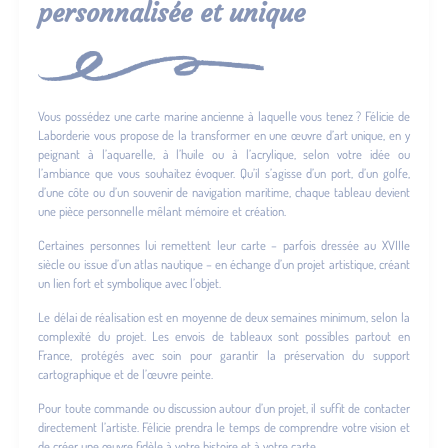
personnalisée et unique
Vous possédez une carte marine ancienne à laquelle vous tenez ? Félicie de
Laborderie vous propose de la transformer en une œuvre d’art unique, en y
peignant à l’aquarelle, à l’huile ou à l’acrylique, selon votre idée ou
l’ambiance que vous souhaitez évoquer. Qu’il s’agisse d’un port, d’un golfe,
d’une côte ou d’un souvenir de navigation maritime, chaque tableau devient
une pièce personnelle mêlant mémoire et création.
Certaines personnes lui remettent leur carte – parfois dressée au XVIIIe
siècle ou issue d’un atlas nautique – en échange d’un projet artistique, créant
un lien fort et symbolique avec l’objet.
Le délai de réalisation est en moyenne de deux semaines minimum, selon la
complexité du projet. Les envois de tableaux sont possibles partout en
France, protégés avec soin pour garantir la préservation du support
cartographique et de l’œuvre peinte.
Pour toute commande ou discussion autour d’un projet, il suffit de contacter
directement l’artiste. Félicie prendra le temps de comprendre votre vision et
de créer une œuvre fidèle à votre histoire et à votre carte.