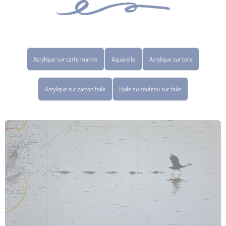
Acrylique sur carte marine
Aquarelle
Acrylique sur toile
Acrylique sur carton toilé
Huile au couteau sur toile