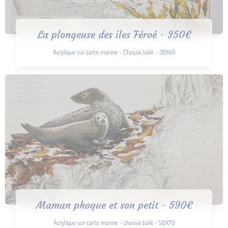
La plongeuse des iles Féroé - 350€
Acrylique sur carte marine - Chassis toilé - 30X40
Maman phoque et son petit - 590€
Acrylique sur carte marine - chassis toilé - 50X70