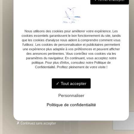
Nous utilisons des cookies pour améliorer votre expérience. Les
cookies essentiels garantissent le bon fonctionnement du site, tandis
que les cookies d'analyse nous aident à comprendre comment vous
1043 route de bragot, 31470 Fonsorbes
l'utilisez. Les cookies de personnalisation et publicitaires permettent
une expérience plus adaptée à vos préférences et peuvent afficher
des annonces pertinentes. Vous contrôlez vos cookies via les
paramètres du navigateur. En continuant, vous acceptez notre
politique. Pour plus d'infos, consultez notre Politique de
Confidentialité. Profitez pleinement de votre visite !
Lundi - Samedi : 9h - 18h
Tout accepter
Personnaliser
Politique de confidentialité
contact@atelierdefelicie.fr
Continuez sans accepter