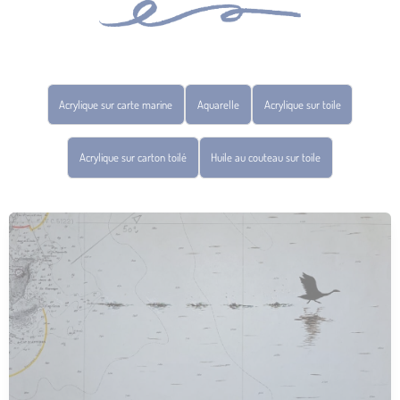
Acrylique sur carte marine
Aquarelle
Acrylique sur toile
Acrylique sur carton toilé
Huile au couteau sur toile