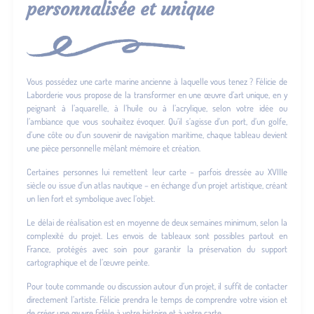
personnalisée et unique
Vous possédez une carte marine ancienne à laquelle vous tenez ? Félicie de
Laborderie vous propose de la transformer en une œuvre d’art unique, en y
peignant à l’aquarelle, à l’huile ou à l’acrylique, selon votre idée ou
l’ambiance que vous souhaitez évoquer. Qu’il s’agisse d’un port, d’un golfe,
d’une côte ou d’un souvenir de navigation maritime, chaque tableau devient
une pièce personnelle mêlant mémoire et création.
Certaines personnes lui remettent leur carte – parfois dressée au XVIIIe
siècle ou issue d’un atlas nautique – en échange d’un projet artistique, créant
un lien fort et symbolique avec l’objet.
Le délai de réalisation est en moyenne de deux semaines minimum, selon la
complexité du projet. Les envois de tableaux sont possibles partout en
France, protégés avec soin pour garantir la préservation du support
cartographique et de l’œuvre peinte.
Pour toute commande ou discussion autour d’un projet, il suffit de contacter
directement l’artiste. Félicie prendra le temps de comprendre votre vision et
de créer une œuvre fidèle à votre histoire et à votre carte.