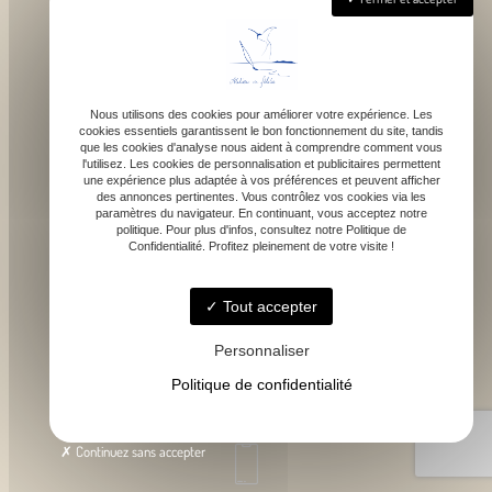
Nous utilisons des cookies pour améliorer votre expérience. Les
cookies essentiels garantissent le bon fonctionnement du site, tandis
que les cookies d'analyse nous aident à comprendre comment vous
1043 route de bragot, 31470 Fonsorbes
l'utilisez. Les cookies de personnalisation et publicitaires permettent
une expérience plus adaptée à vos préférences et peuvent afficher
des annonces pertinentes. Vous contrôlez vos cookies via les
paramètres du navigateur. En continuant, vous acceptez notre
politique. Pour plus d'infos, consultez notre Politique de
Confidentialité. Profitez pleinement de votre visite !
Lundi - Samedi : 9h - 18h
Tout accepter
Personnaliser
Politique de confidentialité
contact@atelierdefelicie.fr
Continuez sans accepter