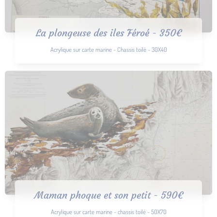
La plongeuse des iles Féroé - 350€
Acrylique sur carte marine - Chassis toilé - 30X40
Maman phoque et son petit - 590€
Acrylique sur carte marine - chassis toilé - 50X70