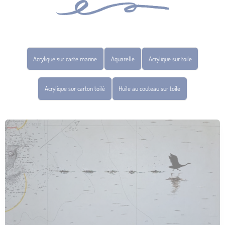
Acrylique sur carte marine
Aquarelle
Acrylique sur toile
Acrylique sur carton toilé
Huile au couteau sur toile