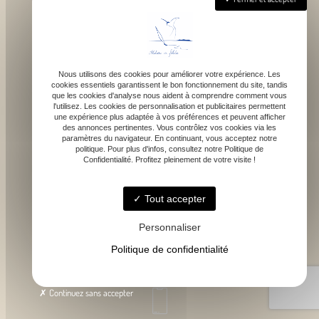
Nous utilisons des cookies pour améliorer votre expérience. Les
cookies essentiels garantissent le bon fonctionnement du site, tandis
que les cookies d'analyse nous aident à comprendre comment vous
1043 route de bragot, 31470 Fonsorbes
l'utilisez. Les cookies de personnalisation et publicitaires permettent
une expérience plus adaptée à vos préférences et peuvent afficher
des annonces pertinentes. Vous contrôlez vos cookies via les
paramètres du navigateur. En continuant, vous acceptez notre
politique. Pour plus d'infos, consultez notre Politique de
Confidentialité. Profitez pleinement de votre visite !
Lundi - Samedi : 9h - 18h
Tout accepter
Personnaliser
Politique de confidentialité
contact@atelierdefelicie.fr
Continuez sans accepter