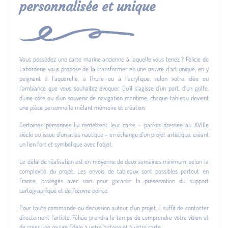
personnalisée et unique
Vous possédez une carte marine ancienne à laquelle vous tenez ? Félicie de
Laborderie vous propose de la transformer en une œuvre d’art unique, en y
peignant à l’aquarelle, à l’huile ou à l’acrylique, selon votre idée ou
l’ambiance que vous souhaitez évoquer. Qu’il s’agisse d’un port, d’un golfe,
d’une côte ou d’un souvenir de navigation maritime, chaque tableau devient
une pièce personnelle mêlant mémoire et création.
Certaines personnes lui remettent leur carte – parfois dressée au XVIIIe
siècle ou issue d’un atlas nautique – en échange d’un projet artistique, créant
un lien fort et symbolique avec l’objet.
Le délai de réalisation est en moyenne de deux semaines minimum, selon la
complexité du projet. Les envois de tableaux sont possibles partout en
France, protégés avec soin pour garantir la préservation du support
cartographique et de l’œuvre peinte.
Pour toute commande ou discussion autour d’un projet, il suffit de contacter
directement l’artiste. Félicie prendra le temps de comprendre votre vision et
de créer une œuvre fidèle à votre histoire et à votre carte.