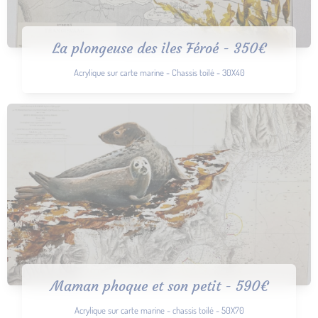
La plongeuse des iles Féroé - 350€
Acrylique sur carte marine - Chassis toilé - 30X40
Maman phoque et son petit - 590€
Acrylique sur carte marine - chassis toilé - 50X70