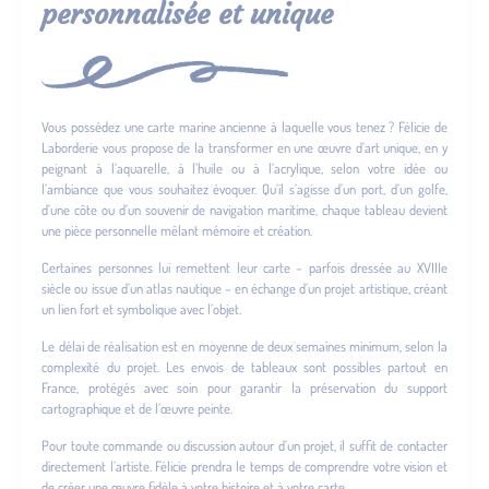
personnalisée et unique
Vous possédez une carte marine ancienne à laquelle vous tenez ? Félicie de
Laborderie vous propose de la transformer en une œuvre d’art unique, en y
peignant à l’aquarelle, à l’huile ou à l’acrylique, selon votre idée ou
l’ambiance que vous souhaitez évoquer. Qu’il s’agisse d’un port, d’un golfe,
d’une côte ou d’un souvenir de navigation maritime, chaque tableau devient
une pièce personnelle mêlant mémoire et création.
Certaines personnes lui remettent leur carte – parfois dressée au XVIIIe
siècle ou issue d’un atlas nautique – en échange d’un projet artistique, créant
un lien fort et symbolique avec l’objet.
Le délai de réalisation est en moyenne de deux semaines minimum, selon la
complexité du projet. Les envois de tableaux sont possibles partout en
France, protégés avec soin pour garantir la préservation du support
cartographique et de l’œuvre peinte.
Pour toute commande ou discussion autour d’un projet, il suffit de contacter
directement l’artiste. Félicie prendra le temps de comprendre votre vision et
de créer une œuvre fidèle à votre histoire et à votre carte.