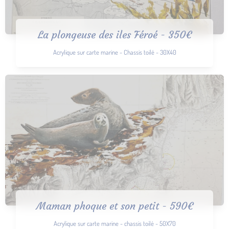
La plongeuse des iles Féroé - 350€
Acrylique sur carte marine - Chassis toilé - 30X40
Maman phoque et son petit - 590€
Acrylique sur carte marine - chassis toilé - 50X70