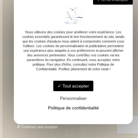
Nous utilisons des cookies pour améliorer votre expérience. Les
cookies essentiels garantissent le bon fonctionnement du site, tandis
que les cookies d'analyse nous aident à comprendre comment vous
1043 route de bragot, 31470 Fonsorbes
l'utilisez. Les cookies de personnalisation et publicitaires permettent
une expérience plus adaptée à vos préférences et peuvent afficher
des annonces pertinentes. Vous contrôlez vos cookies via les
paramètres du navigateur. En continuant, vous acceptez notre
politique. Pour plus d'infos, consultez notre Politique de
Confidentialité. Profitez pleinement de votre visite !
Lundi - Samedi : 9h - 18h
Tout accepter
Personnaliser
Politique de confidentialité
contact@atelierdefelicie.fr
Continuez sans accepter