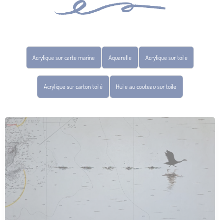
Acrylique sur carte marine
Aquarelle
Acrylique sur toile
Acrylique sur carton toilé
Huile au couteau sur toile