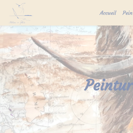
Skip
to
Accueil
Pein
content
Peintur