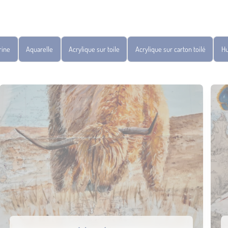
rine
Aquarelle
Acrylique sur toile
Acrylique sur carton toilé
Hu