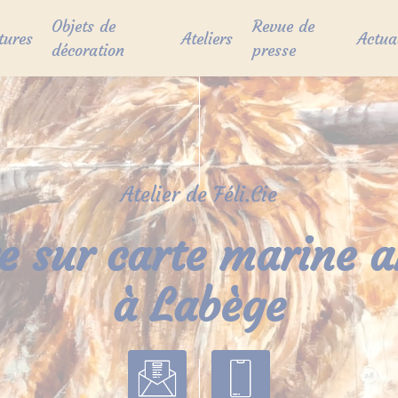
Objets de
Revue de
tures
Ateliers
Actua
décoration
presse
Atelier de Féli.Cie
e sur carte marine 
à Labège