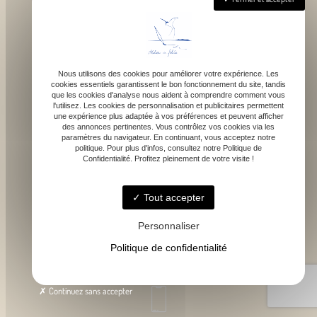
Nous utilisons des cookies pour améliorer votre expérience. Les
cookies essentiels garantissent le bon fonctionnement du site, tandis
que les cookies d'analyse nous aident à comprendre comment vous
1043 route de bragot, 31470 Fonsorbes
l'utilisez. Les cookies de personnalisation et publicitaires permettent
une expérience plus adaptée à vos préférences et peuvent afficher
des annonces pertinentes. Vous contrôlez vos cookies via les
paramètres du navigateur. En continuant, vous acceptez notre
politique. Pour plus d'infos, consultez notre Politique de
Confidentialité. Profitez pleinement de votre visite !
Lundi - Samedi : 9h - 18h
Tout accepter
Personnaliser
Politique de confidentialité
contact@atelierdefelicie.fr
Continuez sans accepter