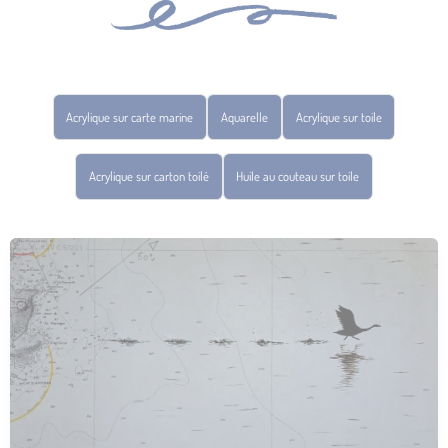
Acrylique sur carte marine
Aquarelle
Acrylique sur toile
Acrylique sur carton toilé
Huile au couteau sur toile