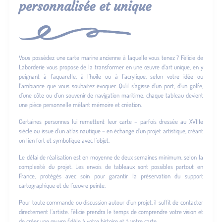
personnalisée et unique
Vous possédez une carte marine ancienne à laquelle vous tenez ? Félicie de
Laborderie vous propose de la transformer en une œuvre d’art unique, en y
peignant à l’aquarelle, à l’huile ou à l’acrylique, selon votre idée ou
l’ambiance que vous souhaitez évoquer. Qu’il s’agisse d’un port, d’un golfe,
d’une côte ou d’un souvenir de navigation maritime, chaque tableau devient
une pièce personnelle mêlant mémoire et création.
Certaines personnes lui remettent leur carte – parfois dressée au XVIIIe
siècle ou issue d’un atlas nautique – en échange d’un projet artistique, créant
un lien fort et symbolique avec l’objet.
Le délai de réalisation est en moyenne de deux semaines minimum, selon la
complexité du projet. Les envois de tableaux sont possibles partout en
France, protégés avec soin pour garantir la préservation du support
cartographique et de l’œuvre peinte.
Pour toute commande ou discussion autour d’un projet, il suffit de contacter
directement l’artiste. Félicie prendra le temps de comprendre votre vision et
de créer une œuvre fidèle à votre histoire et à votre carte.