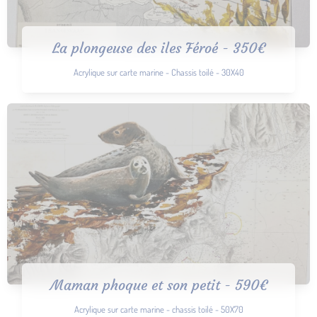
La plongeuse des iles Féroé - 350€
Acrylique sur carte marine - Chassis toilé - 30X40
Maman phoque et son petit - 590€
Acrylique sur carte marine - chassis toilé - 50X70