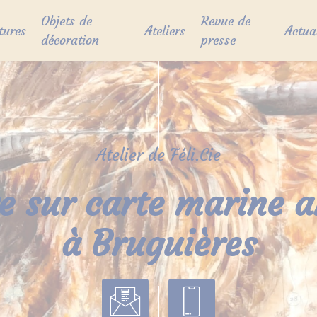
Objets de
Revue de
tures
Ateliers
Actua
décoration
presse
Atelier de Féli.Cie
e sur carte marine 
à Bruguières