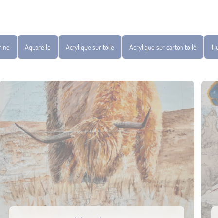
rine
Aquarelle
Acrylique sur toile
Acrylique sur carton toilé
Hu