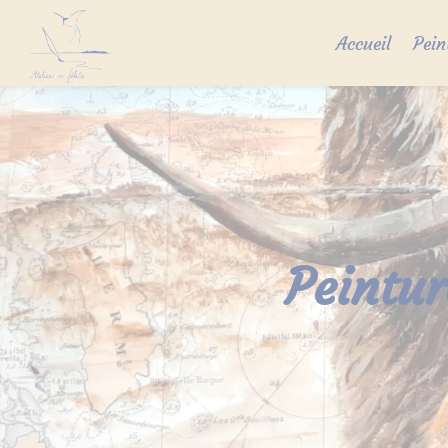
Skip
to
Accueil
Pein
content
Peintur