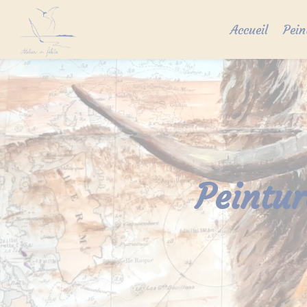
Skip
to
Accueil
Pein
content
Peintur