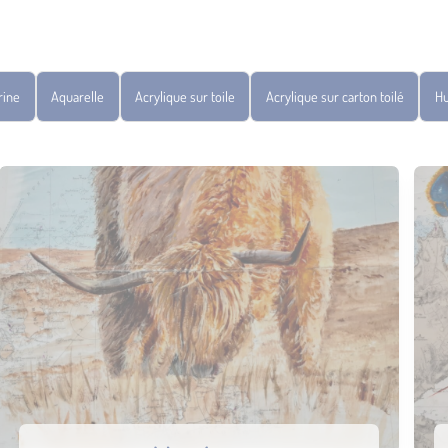
rine
Aquarelle
Acrylique sur toile
Acrylique sur carton toilé
Hu