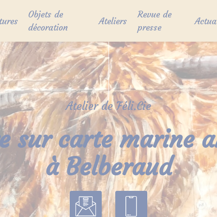
Objets de
Revue de
tures
Ateliers
Actua
décoration
presse
Atelier de Féli.Cie
e sur carte marine 
à Belberaud