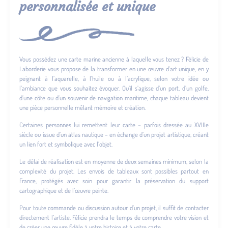
personnalisée et unique
Vous possédez une carte marine ancienne à laquelle vous tenez ? Félicie de
Laborderie vous propose de la transformer en une œuvre d’art unique, en y
peignant à l’aquarelle, à l’huile ou à l’acrylique, selon votre idée ou
l’ambiance que vous souhaitez évoquer. Qu’il s’agisse d’un port, d’un golfe,
d’une côte ou d’un souvenir de navigation maritime, chaque tableau devient
une pièce personnelle mêlant mémoire et création.
Certaines personnes lui remettent leur carte – parfois dressée au XVIIIe
siècle ou issue d’un atlas nautique – en échange d’un projet artistique, créant
un lien fort et symbolique avec l’objet.
Le délai de réalisation est en moyenne de deux semaines minimum, selon la
complexité du projet. Les envois de tableaux sont possibles partout en
France, protégés avec soin pour garantir la préservation du support
cartographique et de l’œuvre peinte.
Pour toute commande ou discussion autour d’un projet, il suffit de contacter
directement l’artiste. Félicie prendra le temps de comprendre votre vision et
de créer une œuvre fidèle à votre histoire et à votre carte.