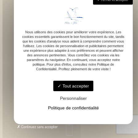
Nous utilisons des cookies pour améliorer votre expérience. Les
cookies essentiels garantissent le bon fonctionnement du site, tandis
que les cookies d'analyse nous aident à comprendre comment vous
1043 route de bragot, 31470 Fonsorbes
l'utilisez. Les cookies de personnalisation et publicitaires permettent
une expérience plus adaptée à vos préférences et peuvent afficher
des annonces pertinentes. Vous contrôlez vos cookies via les
paramètres du navigateur. En continuant, vous acceptez notre
politique. Pour plus d'infos, consultez notre Politique de
Confidentialité. Profitez pleinement de votre visite !
Lundi - Samedi : 9h - 18h
Tout accepter
Personnaliser
Politique de confidentialité
contact@atelierdefelicie.fr
Continuez sans accepter