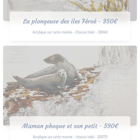
La plongeuse des iles Féroé - 350€
Acrylique sur carte marine - Chassis toilé - 30X40
Maman phoque et son petit - 590€
Acrylique sur carte marine - chassis toilé - 50X70