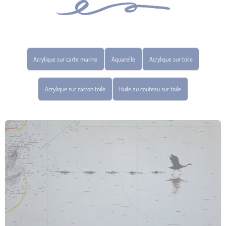
Acrylique sur carte marine
Aquarelle
Acrylique sur toile
Acrylique sur carton toilé
Huile au couteau sur toile