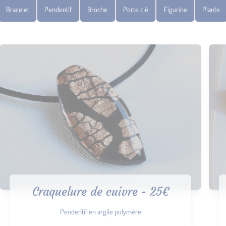
Bracelet
Pendentif
Broche
Porte clé
Figurine
Plante
Craquelure de cuivre - 25€
Pendentif en argile polymère