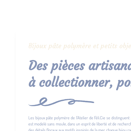
Bijoux pâte polymère et petits obje
Des pièces artisana
à collectionner, po
Les bijoux pâte polymère de l’Atelier de Féli.Cie se distinguent 
est modelé sans moule, dans un esprit de liberté et de recher
des détails floraux aux motifs inspirés de la mer, chaque bijou ra