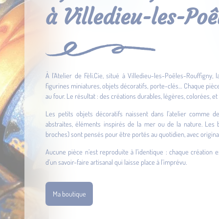
à Villedieu-les-Po
À l’Atelier de Féli.Cie, situé à Villedieu-les-Poêles-Rouffigny,
figurines miniatures, objets décoratifs, porte-clés… Chaque pièc
au four. Le résultat : des créations durables, légères, colorées, e
Les petits objets décoratifs naissent dans l’atelier comme d
abstraites, éléments inspirés de la mer ou de la nature. Les bi
broches) sont pensés pour être portés au quotidien, avec original
Aucune pièce n’est reproduite à l’identique : chaque création e
d’un savoir-faire artisanal qui laisse place à l’imprévu.
Ma boutique