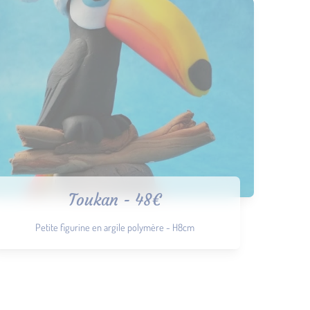
Toukan - 48€
Petite figurine en argile polymère - H8cm