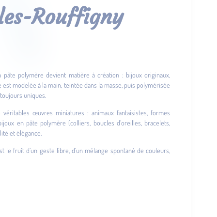
êles-Rouffigny
 la pâte polymère devient matière à création : bijoux originaux,
e est modelée à la main, teintée dans la masse, puis polymérisée
t toujours uniques.
e véritables œuvres miniatures : animaux fantaisistes, formes
joux en pâte polymère (colliers, boucles d’oreilles, bracelets,
ité et élégance.
st le fruit d’un geste libre, d’un mélange spontané de couleurs,