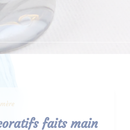
ymère
coratifs faits main