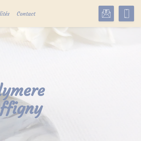
lités
Contact
olymere
ffigny