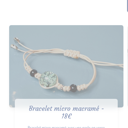
Bracelet micro macramé -
18€
Bracelet micro macramé avec une perle en verre