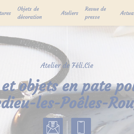
Objets de
Revue de
tures
Ateliers
Actua
décoration
presse
Atelier de Féli.Cie
 et objets en pate p
ledieu-les-Poêles-Rou