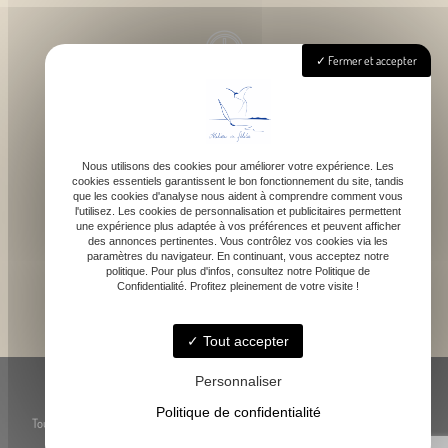
Fermer et accepter
Lundi - Samedi : 9h - 18h
Nous utilisons des cookies pour améliorer votre expérience. Les
cookies essentiels garantissent le bon fonctionnement du site, tandis
contact@atelierdefelicie.fr
que les cookies d'analyse nous aident à comprendre comment vous
l'utilisez. Les cookies de personnalisation et publicitaires permettent
une expérience plus adaptée à vos préférences et peuvent afficher
des annonces pertinentes. Vous contrôlez vos cookies via les
paramètres du navigateur. En continuant, vous acceptez notre
politique. Pour plus d'infos, consultez notre Politique de
Confidentialité. Profitez pleinement de votre visite !
06 08 95 80 82
Tout accepter
© Atelier de Féli.Cie -
-
Mentions légales
-
Blog
Personnaliser
Politique de confidentialité
Toute reproduction, représentation ou utilisation des œuvres présentées, même
partielle, est strictement interdite sans l’accord préalable de l’artiste.