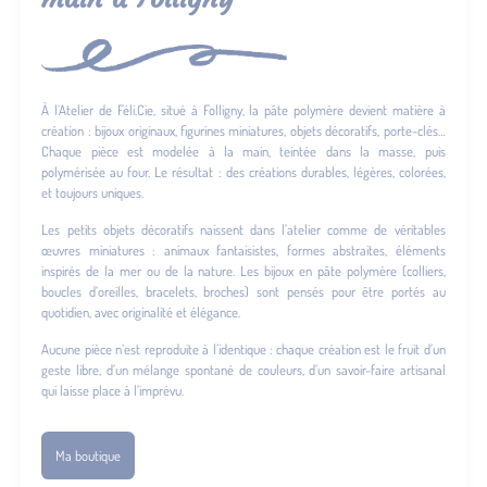
À l’Atelier de Féli.Cie, situé à Folligny, la pâte polymère devient matière à
création : bijoux originaux, figurines miniatures, objets décoratifs, porte-clés…
Chaque pièce est modelée à la main, teintée dans la masse, puis
polymérisée au four. Le résultat : des créations durables, légères, colorées,
et toujours uniques.
Les petits objets décoratifs naissent dans l’atelier comme de véritables
œuvres miniatures : animaux fantaisistes, formes abstraites, éléments
inspirés de la mer ou de la nature. Les bijoux en pâte polymère (colliers,
boucles d’oreilles, bracelets, broches) sont pensés pour être portés au
quotidien, avec originalité et élégance.
Aucune pièce n’est reproduite à l’identique : chaque création est le fruit d’un
geste libre, d’un mélange spontané de couleurs, d’un savoir-faire artisanal
qui laisse place à l’imprévu.
Ma boutique