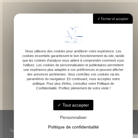
Fermer et accepter
Lundi - Samedi : 9h - 18h
Nous utilisons des cookies pour améliorer votre expérience. Les
cookies essentiels garantissent le bon fonctionnement du site, tandis
contact@atelierdefelicie.fr
que les cookies d'analyse nous aident à comprendre comment vous
l'utilisez. Les cookies de personnalisation et publicitaires permettent
une expérience plus adaptée à vos préférences et peuvent afficher
des annonces pertinentes. Vous contrôlez vos cookies via les
paramètres du navigateur. En continuant, vous acceptez notre
politique. Pour plus d'infos, consultez notre Politique de
Confidentialité. Profitez pleinement de votre visite !
06 08 95 80 82
Tout accepter
© Atelier de Féli.Cie -
-
Mentions légales
-
Blog
Personnaliser
Politique de confidentialité
Toute reproduction, représentation ou utilisation des œuvres présentées, même
partielle, est strictement interdite sans l’accord préalable de l’artiste.