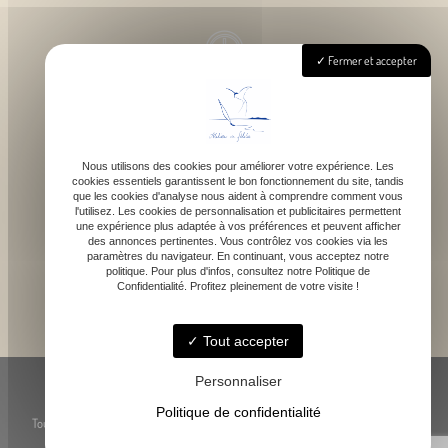
Fermer et accepter
Lundi - Samedi : 9h - 18h
Nous utilisons des cookies pour améliorer votre expérience. Les
cookies essentiels garantissent le bon fonctionnement du site, tandis
contact@atelierdefelicie.fr
que les cookies d'analyse nous aident à comprendre comment vous
l'utilisez. Les cookies de personnalisation et publicitaires permettent
une expérience plus adaptée à vos préférences et peuvent afficher
des annonces pertinentes. Vous contrôlez vos cookies via les
paramètres du navigateur. En continuant, vous acceptez notre
politique. Pour plus d'infos, consultez notre Politique de
Confidentialité. Profitez pleinement de votre visite !
06 08 95 80 82
Tout accepter
© Atelier de Féli.Cie -
-
Mentions légales
-
Blog
Personnaliser
Politique de confidentialité
Toute reproduction, représentation ou utilisation des œuvres présentées, même
partielle, est strictement interdite sans l’accord préalable de l’artiste.