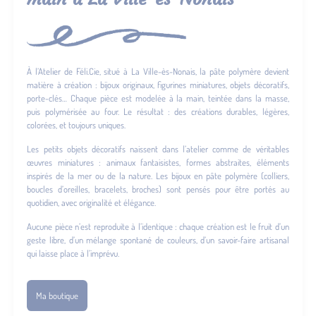
À l’Atelier de Féli.Cie, situé à La Ville-ès-Nonais, la pâte polymère devient
matière à création : bijoux originaux, figurines miniatures, objets décoratifs,
porte-clés… Chaque pièce est modelée à la main, teintée dans la masse,
puis polymérisée au four. Le résultat : des créations durables, légères,
colorées, et toujours uniques.
Les petits objets décoratifs naissent dans l’atelier comme de véritables
œuvres miniatures : animaux fantaisistes, formes abstraites, éléments
inspirés de la mer ou de la nature. Les bijoux en pâte polymère (colliers,
boucles d’oreilles, bracelets, broches) sont pensés pour être portés au
quotidien, avec originalité et élégance.
Aucune pièce n’est reproduite à l’identique : chaque création est le fruit d’un
geste libre, d’un mélange spontané de couleurs, d’un savoir-faire artisanal
qui laisse place à l’imprévu.
Ma boutique