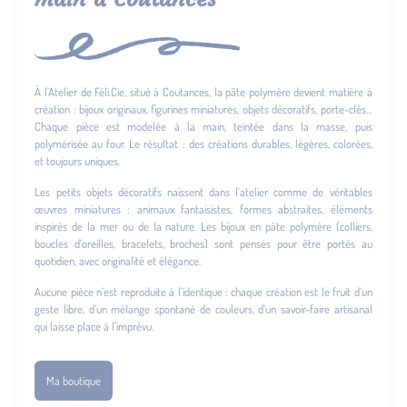
À l’Atelier de Féli.Cie, situé à Coutances, la pâte polymère devient matière à
création : bijoux originaux, figurines miniatures, objets décoratifs, porte-clés…
Chaque pièce est modelée à la main, teintée dans la masse, puis
polymérisée au four. Le résultat : des créations durables, légères, colorées,
et toujours uniques.
Les petits objets décoratifs naissent dans l’atelier comme de véritables
œuvres miniatures : animaux fantaisistes, formes abstraites, éléments
inspirés de la mer ou de la nature. Les bijoux en pâte polymère (colliers,
boucles d’oreilles, bracelets, broches) sont pensés pour être portés au
quotidien, avec originalité et élégance.
Aucune pièce n’est reproduite à l’identique : chaque création est le fruit d’un
geste libre, d’un mélange spontané de couleurs, d’un savoir-faire artisanal
qui laisse place à l’imprévu.
Ma boutique