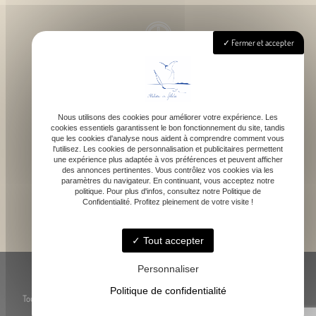
Fermer et accepter
Lundi - Samedi : 9h - 18h
Nous utilisons des cookies pour améliorer votre expérience. Les
cookies essentiels garantissent le bon fonctionnement du site, tandis
contact@atelierdefelicie.fr
que les cookies d'analyse nous aident à comprendre comment vous
l'utilisez. Les cookies de personnalisation et publicitaires permettent
une expérience plus adaptée à vos préférences et peuvent afficher
des annonces pertinentes. Vous contrôlez vos cookies via les
paramètres du navigateur. En continuant, vous acceptez notre
politique. Pour plus d'infos, consultez notre Politique de
Confidentialité. Profitez pleinement de votre visite !
06 08 95 80 82
Tout accepter
© Atelier de Féli.Cie -
-
Mentions légales
-
Blog
Personnaliser
Politique de confidentialité
Toute reproduction, représentation ou utilisation des œuvres présentées, même
partielle, est strictement interdite sans l’accord préalable de l’artiste.