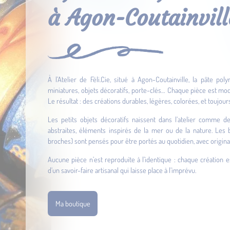
à Agon-Coutainvill
À l’Atelier de Féli.Cie, situé à Agon-Coutainville, la pâte po
miniatures, objets décoratifs, porte-clés… Chaque pièce est mod
Le résultat : des créations durables, légères, colorées, et toujour
Les petits objets décoratifs naissent dans l’atelier comme d
abstraites, éléments inspirés de la mer ou de la nature. Les bi
broches) sont pensés pour être portés au quotidien, avec original
Aucune pièce n’est reproduite à l’identique : chaque création e
d’un savoir-faire artisanal qui laisse place à l’imprévu.
Ma boutique