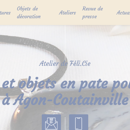
Objets de
Revue de
tures
Ateliers
Actua
décoration
presse
Atelier de Féli.Cie
 et objets en pate p
à Agon-Coutainville