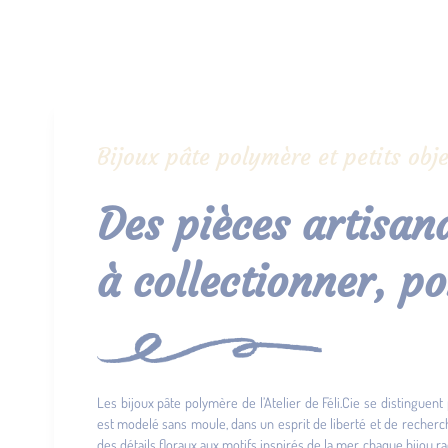
Bijoux pâte polymère et petits obje
Des pièces artisana
à collectionner, po
Les bijoux pâte polymère de l’Atelier de Féli.Cie se distinguent 
est modelé sans moule, dans un esprit de liberté et de recher
des détails floraux aux motifs inspirés de la mer, chaque bijou ra