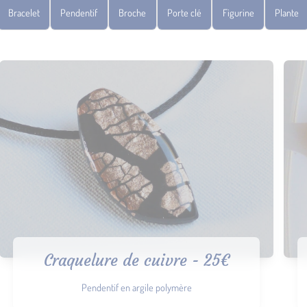
Bracelet
Pendentif
Broche
Porte clé
Figurine
Plante
Craquelure de cuivre - 25€
Pendentif en argile polymère