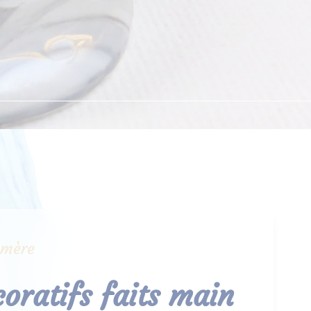
ymère
coratifs faits main