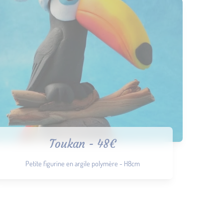
Toukan - 48€
Petite figurine en argile polymère - H8cm