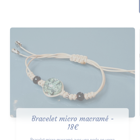
Bracelet micro macramé -
18€
Bracelet micro macramé avec une perle en verre