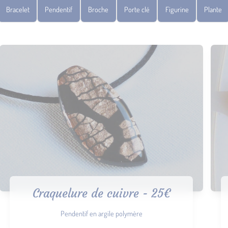
Bracelet
Pendentif
Broche
Porte clé
Figurine
Plante
Craquelure de cuivre - 25€
Pendentif en argile polymère