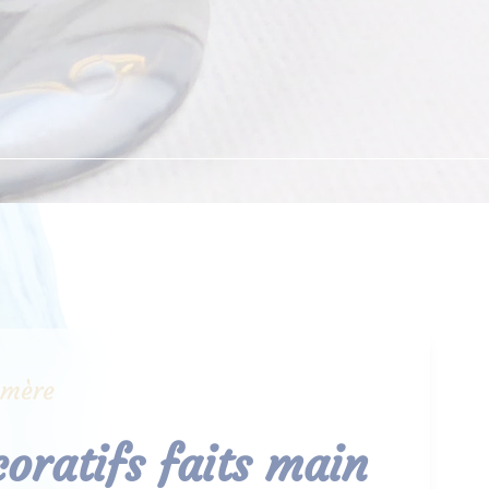
ymère
coratifs faits main