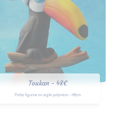
Toukan - 48€
Petite figurine en argile polymère - H8cm