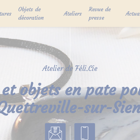
Objets de
Revue de
tures
Ateliers
Actua
décoration
presse
Atelier de Féli.Cie
 et objets en pate p
Quettreville-sur-Sie