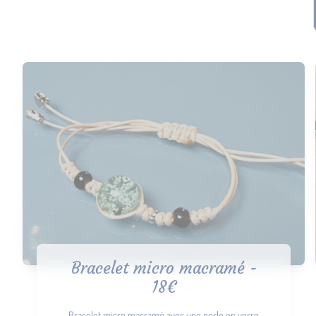
Bracelet micro macramé -
18€
Bracelet micro macramé avec une perle en verre