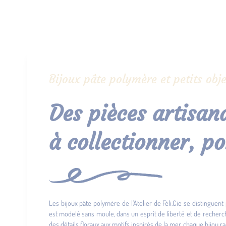
Bijoux pâte polymère et petits obje
Des pièces artisana
à collectionner, po
Les bijoux pâte polymère de l’Atelier de Féli.Cie se distinguent 
est modelé sans moule, dans un esprit de liberté et de recher
des détails floraux aux motifs inspirés de la mer, chaque bijou ra