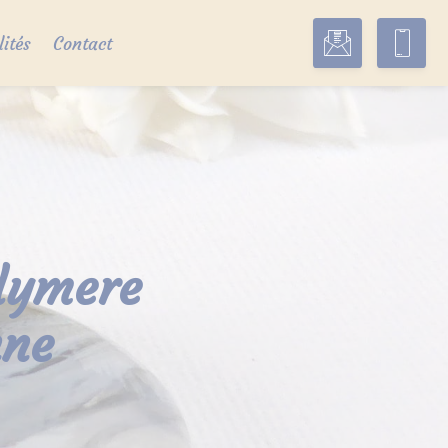
lités
Contact
olymere
nne