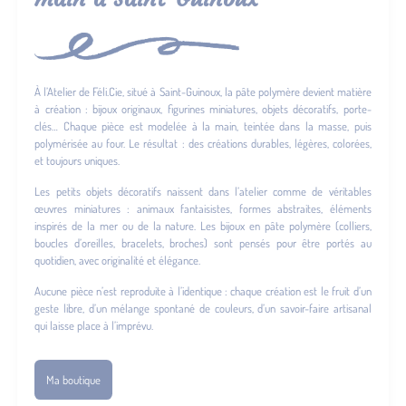
À l’Atelier de Féli.Cie, situé à Saint-Guinoux, la pâte polymère devient matière
à création : bijoux originaux, figurines miniatures, objets décoratifs, porte-
clés… Chaque pièce est modelée à la main, teintée dans la masse, puis
polymérisée au four. Le résultat : des créations durables, légères, colorées,
et toujours uniques.
Les petits objets décoratifs naissent dans l’atelier comme de véritables
œuvres miniatures : animaux fantaisistes, formes abstraites, éléments
inspirés de la mer ou de la nature. Les bijoux en pâte polymère (colliers,
boucles d’oreilles, bracelets, broches) sont pensés pour être portés au
quotidien, avec originalité et élégance.
Aucune pièce n’est reproduite à l’identique : chaque création est le fruit d’un
geste libre, d’un mélange spontané de couleurs, d’un savoir-faire artisanal
qui laisse place à l’imprévu.
Ma boutique