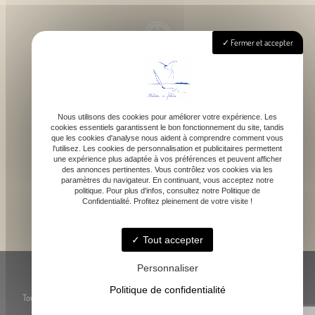
Fermer et accepter
Lundi - Samedi : 9h - 18h
Nous utilisons des cookies pour améliorer votre expérience. Les
cookies essentiels garantissent le bon fonctionnement du site, tandis
contact@atelierdefelicie.fr
que les cookies d'analyse nous aident à comprendre comment vous
l'utilisez. Les cookies de personnalisation et publicitaires permettent
une expérience plus adaptée à vos préférences et peuvent afficher
des annonces pertinentes. Vous contrôlez vos cookies via les
paramètres du navigateur. En continuant, vous acceptez notre
politique. Pour plus d'infos, consultez notre Politique de
Confidentialité. Profitez pleinement de votre visite !
06 08 95 80 82
Tout accepter
© Atelier de Féli.Cie -
-
Mentions légales
-
Blog
Personnaliser
Politique de confidentialité
Toute reproduction, représentation ou utilisation des œuvres présentées, même
partielle, est strictement interdite sans l’accord préalable de l’artiste.