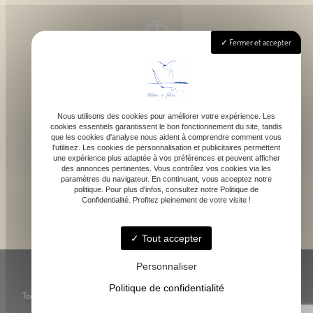
Fermer et accepter
Lundi - Samedi : 9h - 18h
Nous utilisons des cookies pour améliorer votre expérience. Les
cookies essentiels garantissent le bon fonctionnement du site, tandis
contact@atelierdefelicie.fr
que les cookies d'analyse nous aident à comprendre comment vous
l'utilisez. Les cookies de personnalisation et publicitaires permettent
une expérience plus adaptée à vos préférences et peuvent afficher
des annonces pertinentes. Vous contrôlez vos cookies via les
paramètres du navigateur. En continuant, vous acceptez notre
politique. Pour plus d'infos, consultez notre Politique de
Confidentialité. Profitez pleinement de votre visite !
06 08 95 80 82
Tout accepter
© Atelier de Féli.Cie -
-
Mentions légales
-
Blog
Personnaliser
Politique de confidentialité
Toute reproduction, représentation ou utilisation des œuvres présentées, même
partielle, est strictement interdite sans l’accord préalable de l’artiste.