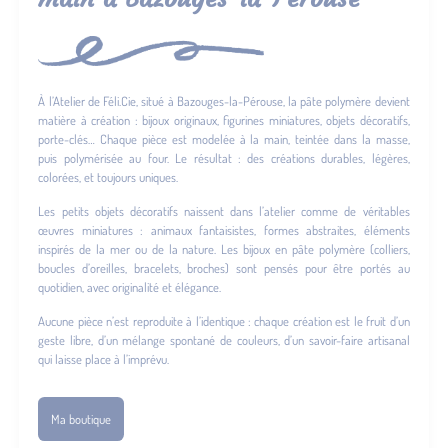
À l’Atelier de Féli.Cie, situé à Bazouges-la-Pérouse, la pâte polymère devient
matière à création : bijoux originaux, figurines miniatures, objets décoratifs,
porte-clés… Chaque pièce est modelée à la main, teintée dans la masse,
puis polymérisée au four. Le résultat : des créations durables, légères,
colorées, et toujours uniques.
Les petits objets décoratifs naissent dans l’atelier comme de véritables
œuvres miniatures : animaux fantaisistes, formes abstraites, éléments
inspirés de la mer ou de la nature. Les bijoux en pâte polymère (colliers,
boucles d’oreilles, bracelets, broches) sont pensés pour être portés au
quotidien, avec originalité et élégance.
Aucune pièce n’est reproduite à l’identique : chaque création est le fruit d’un
geste libre, d’un mélange spontané de couleurs, d’un savoir-faire artisanal
qui laisse place à l’imprévu.
Ma boutique