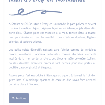
À l’Atelier de Féli.Cie, situé à Percy-en-Normandie, la pâte polymère devient
matière à création : bijoux originaux, figurines miniatures, objets décoratifs,
porte-clés… Chaque pièce est modelée à la main, teintée dans la masse,
puis polymérisée au four. Le résultat : des créations durables, légères,
colorées, et toujours uniques.
Les petits objets décoratifs naissent dans l’atelier comme de véritables
œuvres miniatures : animaux fantaisistes, formes abstraites, éléments
inspirés de la mer ou de la nature. Les bijoux en pâte polymère (colliers,
boucles d’oreilles, bracelets, broches) sont pensés pour être portés au
quotidien, avec originalité et élégance.
Aucune pièce n’est reproduite à l’identique : chaque création est le fruit d’un
geste libre, d’un mélange spontané de couleurs, d’un savoir-faire artisanal
qui laisse place à l’imprévu.
Ma boutique