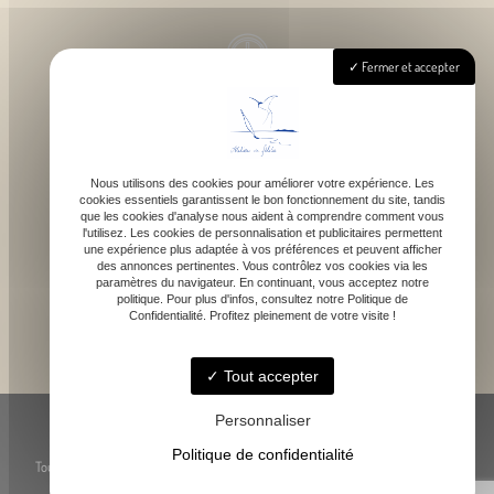
Fermer et accepter
Lundi - Samedi : 9h - 18h
Nous utilisons des cookies pour améliorer votre expérience. Les
cookies essentiels garantissent le bon fonctionnement du site, tandis
contact@atelierdefelicie.fr
que les cookies d'analyse nous aident à comprendre comment vous
l'utilisez. Les cookies de personnalisation et publicitaires permettent
une expérience plus adaptée à vos préférences et peuvent afficher
des annonces pertinentes. Vous contrôlez vos cookies via les
paramètres du navigateur. En continuant, vous acceptez notre
politique. Pour plus d'infos, consultez notre Politique de
Confidentialité. Profitez pleinement de votre visite !
06 08 95 80 82
Tout accepter
© Atelier de Féli.Cie -
-
Mentions légales
-
Blog
Personnaliser
Politique de confidentialité
Toute reproduction, représentation ou utilisation des œuvres présentées, même
partielle, est strictement interdite sans l’accord préalable de l’artiste.