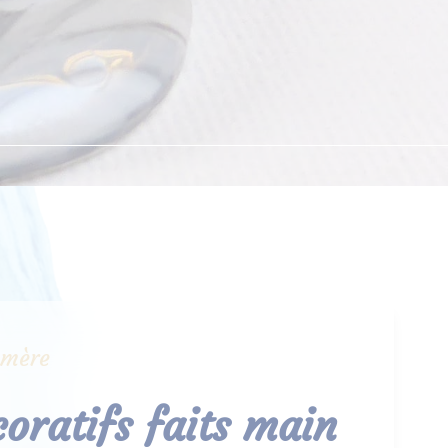
ymère
coratifs faits main