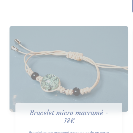
Bracelet micro macramé -
18€
Bracelet micro macramé avec une perle en verre