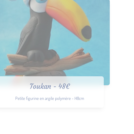
Toukan - 48€
Petite figurine en argile polymère - H8cm