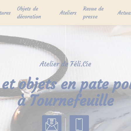
Objets de
Revue de
tures
Ateliers
Actua
décoration
presse
Atelier de Féli.Cie
 et objets en pate p
à Tournefeuille