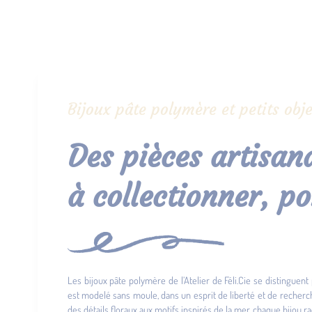
Bijoux pâte polymère et petits obje
Des pièces artisana
à collectionner, po
Les bijoux pâte polymère de l’Atelier de Féli.Cie se distinguent 
est modelé sans moule, dans un esprit de liberté et de recher
des détails floraux aux motifs inspirés de la mer, chaque bijou ra