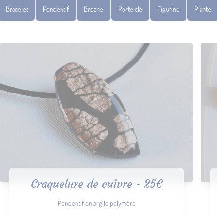
Bracelet
Pendentif
Broche
Porte clé
Figurine
Plante
Craquelure de cuivre - 25€
Pendentif en argile polymère