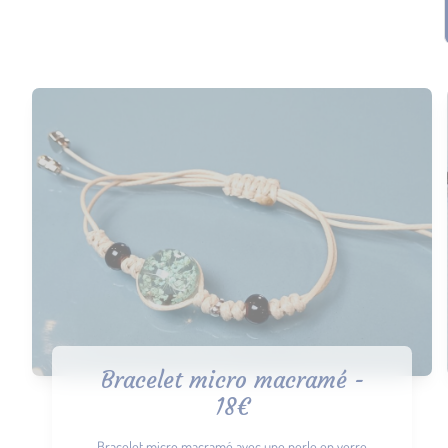
Bracelet micro macramé -
18€
Bracelet micro macramé avec une perle en verre