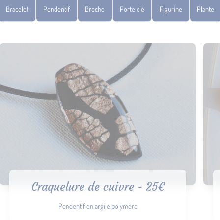
Bracelet
Pendentif
Broche
Porte clé
Figurine
Plante
Craquelure de cuivre - 25€
Pendentif en argile polymère