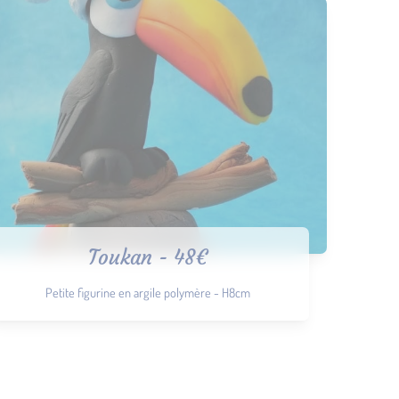
Toukan - 48€
Petite figurine en argile polymère - H8cm