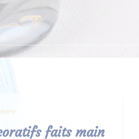
ymère
coratifs faits main