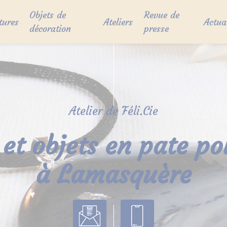
Objets de
Revue de
tures
Ateliers
Actua
décoration
presse
Atelier de Féli.Cie
 et objets en pate p
à Lamasquère