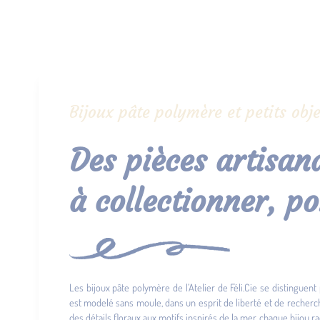
Bijoux pâte polymère et petits obje
Des pièces artisana
à collectionner, po
Les bijoux pâte polymère de l’Atelier de Féli.Cie se distinguent 
est modelé sans moule, dans un esprit de liberté et de recher
des détails floraux aux motifs inspirés de la mer, chaque bijou ra