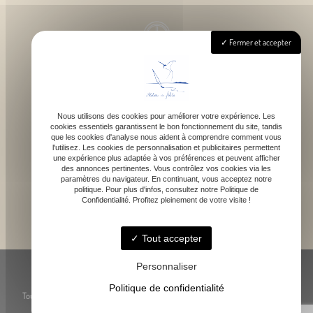
Fermer et accepter
Lundi - Samedi : 9h - 18h
Nous utilisons des cookies pour améliorer votre expérience. Les
cookies essentiels garantissent le bon fonctionnement du site, tandis
contact@atelierdefelicie.fr
que les cookies d'analyse nous aident à comprendre comment vous
l'utilisez. Les cookies de personnalisation et publicitaires permettent
une expérience plus adaptée à vos préférences et peuvent afficher
des annonces pertinentes. Vous contrôlez vos cookies via les
paramètres du navigateur. En continuant, vous acceptez notre
politique. Pour plus d'infos, consultez notre Politique de
Confidentialité. Profitez pleinement de votre visite !
06 08 95 80 82
Tout accepter
© Atelier de Féli.Cie -
-
Mentions légales
-
Blog
Personnaliser
Politique de confidentialité
Toute reproduction, représentation ou utilisation des œuvres présentées, même
partielle, est strictement interdite sans l’accord préalable de l’artiste.