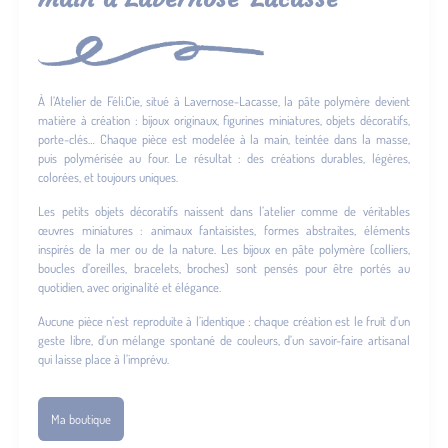
À l’Atelier de Féli.Cie, situé à Lavernose-Lacasse, la pâte polymère devient
matière à création : bijoux originaux, figurines miniatures, objets décoratifs,
porte-clés… Chaque pièce est modelée à la main, teintée dans la masse,
puis polymérisée au four. Le résultat : des créations durables, légères,
colorées, et toujours uniques.
Les petits objets décoratifs naissent dans l’atelier comme de véritables
œuvres miniatures : animaux fantaisistes, formes abstraites, éléments
inspirés de la mer ou de la nature. Les bijoux en pâte polymère (colliers,
boucles d’oreilles, bracelets, broches) sont pensés pour être portés au
quotidien, avec originalité et élégance.
Aucune pièce n’est reproduite à l’identique : chaque création est le fruit d’un
geste libre, d’un mélange spontané de couleurs, d’un savoir-faire artisanal
qui laisse place à l’imprévu.
Ma boutique