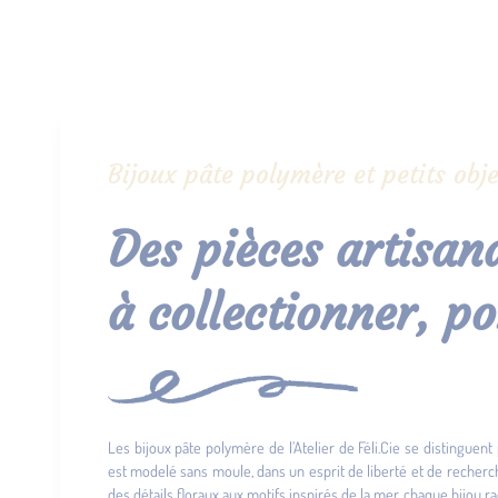
Bijoux pâte polymère et petits obje
Des pièces artisana
à collectionner, po
Les bijoux pâte polymère de l’Atelier de Féli.Cie se distinguent 
est modelé sans moule, dans un esprit de liberté et de recher
des détails floraux aux motifs inspirés de la mer, chaque bijou ra