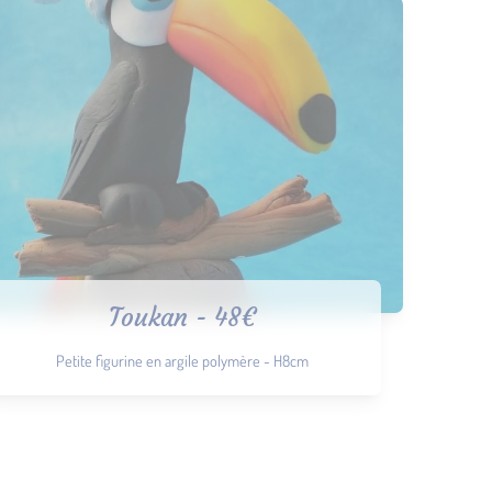
Toukan - 48€
Petite figurine en argile polymère - H8cm