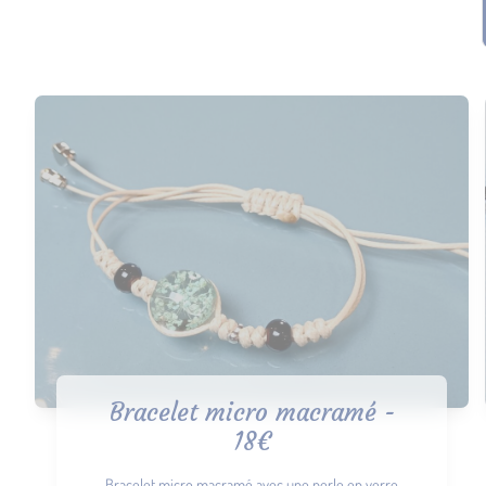
Bracelet micro macramé -
18€
Bracelet micro macramé avec une perle en verre