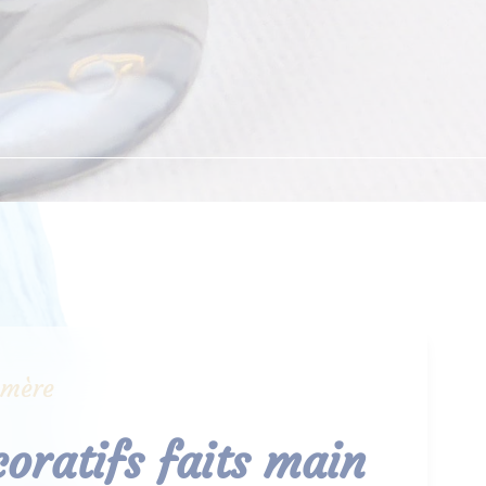
ymère
coratifs faits main