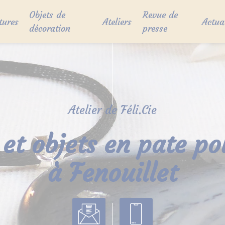
Objets de
Revue de
tures
Ateliers
Actua
décoration
presse
Atelier de Féli.Cie
 et objets en pate p
à Fenouillet