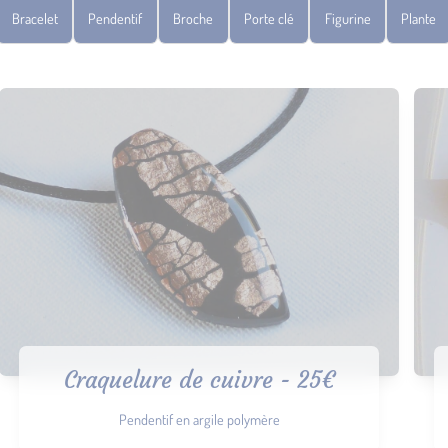
Bracelet
Pendentif
Broche
Porte clé
Figurine
Plante
Craquelure de cuivre - 25€
Pendentif en argile polymère