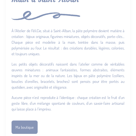
À l’Atelier de Féli.Cie, situé à Saint-Alban, la pâte polymère devient matière à
création : bijoux originaux, figurines miniatures, objets décoratifs, porte-clés…
Chaque pièce est modelée à la main, teintée dans la masse, puis
polymérisée au four. Le résultat : des créations durables, légères, colorées,
et toujours uniques.
Les petits objets décoratifs naissent dans l’atelier comme de véritables
œuvres miniatures : animaux fantaisistes, formes abstraites, éléments
inspirés de la mer ou de la nature. Les bijoux en pâte polymère (colliers,
boucles d’oreilles, bracelets, broches) sont pensés pour être portés au
quotidien, avec originalité et élégance.
Aucune pièce n’est reproduite à l’identique : chaque création est le fruit d’un
geste libre, d’un mélange spontané de couleurs, d’un savoir-faire artisanal
qui laisse place à l’imprévu.
Ma boutique