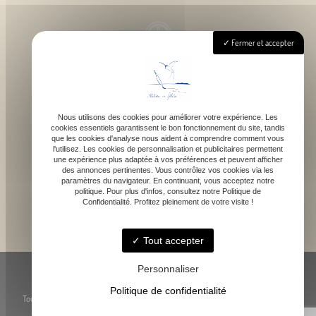
Fermer et accepter
Lundi - Samedi : 9h - 18h
Nous utilisons des cookies pour améliorer votre expérience. Les
cookies essentiels garantissent le bon fonctionnement du site, tandis
contact@atelierdefelicie.fr
que les cookies d'analyse nous aident à comprendre comment vous
l'utilisez. Les cookies de personnalisation et publicitaires permettent
une expérience plus adaptée à vos préférences et peuvent afficher
des annonces pertinentes. Vous contrôlez vos cookies via les
paramètres du navigateur. En continuant, vous acceptez notre
politique. Pour plus d'infos, consultez notre Politique de
Confidentialité. Profitez pleinement de votre visite !
06 08 95 80 82
Tout accepter
© Atelier de Féli.Cie -
-
Mentions légales
-
Blog
Personnaliser
Politique de confidentialité
Toute reproduction, représentation ou utilisation des œuvres présentées, même
partielle, est strictement interdite sans l’accord préalable de l’artiste.