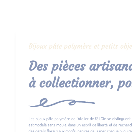
Bijoux pâte polymère et petits obje
Des pièces artisana
à collectionner, po
Les bijoux pâte polymère de l’Atelier de Féli.Cie se distinguent 
est modelé sans moule, dans un esprit de liberté et de recher
des détails floraux aux motifs inspirés de la mer, chaque bijou ra