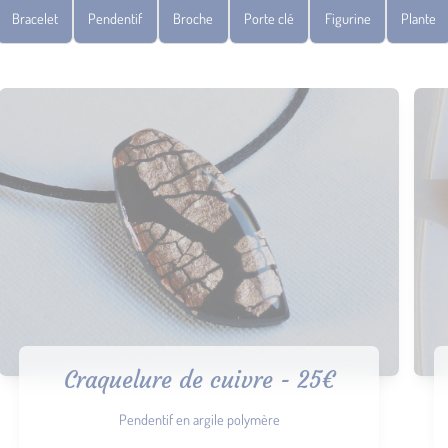
Bracelet
Pendentif
Broche
Porte clé
Figurine
Plante
Craquelure de cuivre - 25€
Pendentif en argile polymère