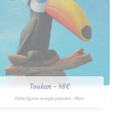
Toukan - 48€
Petite figurine en argile polymère - H8cm