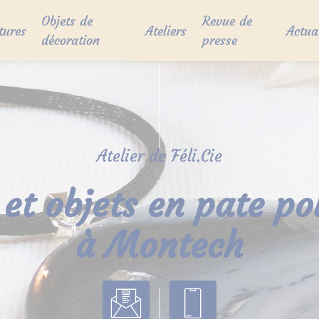
Objets de
Revue de
tures
Ateliers
Actua
décoration
presse
Atelier de Féli.Cie
 et objets en pate p
à Montech