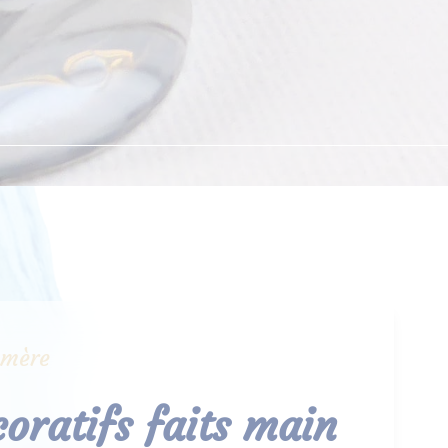
ymère
coratifs faits main