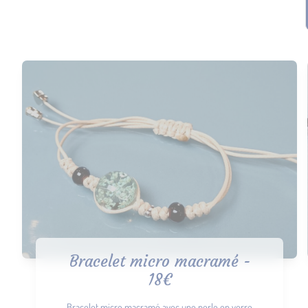
Bracelet micro macramé -
18€
Bracelet micro macramé avec une perle en verre