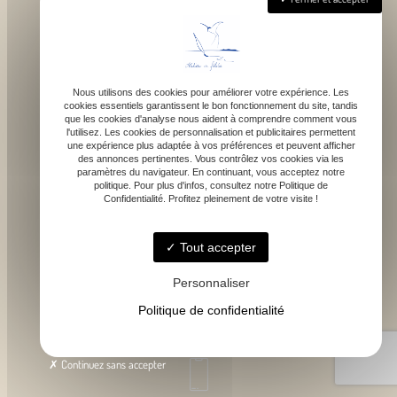
Nous utilisons des cookies pour améliorer votre expérience. Les
cookies essentiels garantissent le bon fonctionnement du site, tandis
que les cookies d'analyse nous aident à comprendre comment vous
1043 route de bragot, 31470 Fonsorbes
l'utilisez. Les cookies de personnalisation et publicitaires permettent
une expérience plus adaptée à vos préférences et peuvent afficher
des annonces pertinentes. Vous contrôlez vos cookies via les
paramètres du navigateur. En continuant, vous acceptez notre
politique. Pour plus d'infos, consultez notre Politique de
Confidentialité. Profitez pleinement de votre visite !
Lundi - Samedi : 9h - 18h
Tout accepter
Personnaliser
Politique de confidentialité
contact@atelierdefelicie.fr
Continuez sans accepter