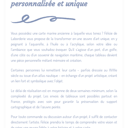
personnalisée et unique
Vous possédez une carte marine ancienne à laquelle vous tenez ? Félicie de
Laborderie vous propose de la transformer en une œuvre d’art unique, en y
peignant à l’aquarelle, à l’huile ou à l’acrylique, selon votre idée ou
l’ambiance que vous souhaitez évoquer. Qu’il s’agisse d’un port, d’un golfe,
d’une côte ou d’un souvenir de navigation maritime, chaque tableau devient
une pièce personnelle mêlant mémoire et création.
Certaines personnes lui remettent leur carte – parfois dressée au XVIIIe
siècle ou issue d’un atlas nautique – en échange d’un projet artistique, créant
un lien fort et symbolique avec l’objet.
Le délai de réalisation est en moyenne de deux semaines minimum, selon la
complexité du projet. Les envois de tableaux sont possibles partout en
France, protégés avec soin pour garantir la préservation du support
cartographique et de l’œuvre peinte.
Pour toute commande ou discussion autour d’un projet, il suffit de contacter
directement l’artiste. Félicie prendra le temps de comprendre votre vision et
de créer une œuvre fidèle à votre histoire et à votre carte.