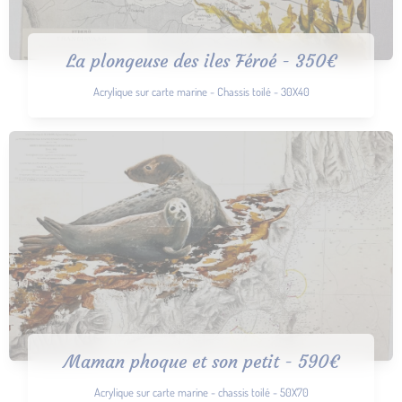
La plongeuse des iles Féroé - 350€
Acrylique sur carte marine - Chassis toilé - 30X40
Maman phoque et son petit - 590€
Acrylique sur carte marine - chassis toilé - 50X70