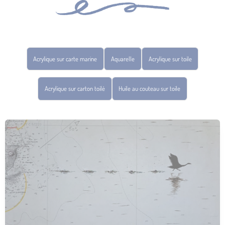
Acrylique sur carte marine
Aquarelle
Acrylique sur toile
Acrylique sur carton toilé
Huile au couteau sur toile