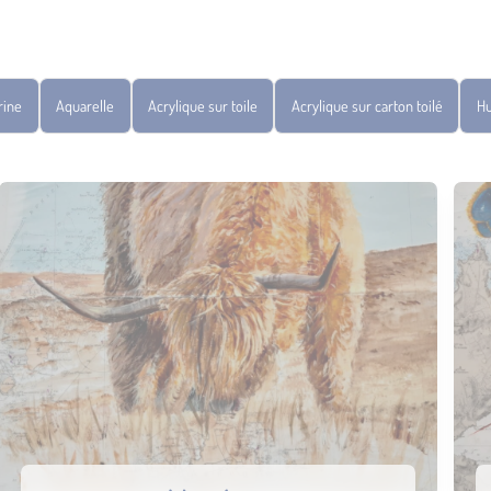
rine
Aquarelle
Acrylique sur toile
Acrylique sur carton toilé
Hu