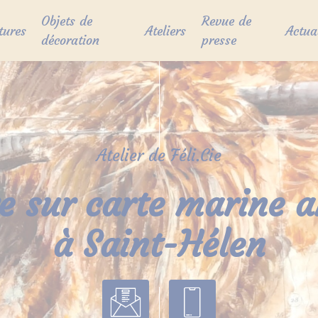
Objets de
Revue de
tures
Ateliers
Actua
décoration
presse
Atelier de Féli.Cie
e sur carte marine 
à Saint-Hélen