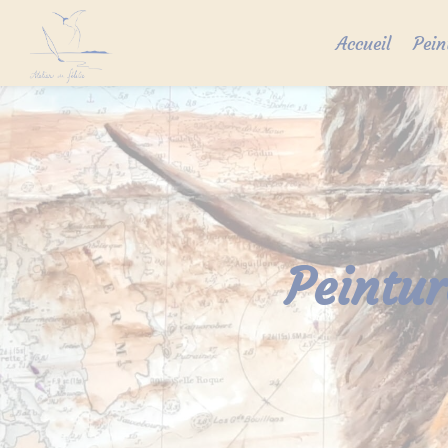
Skip
to
Accueil
Pein
content
Peintur