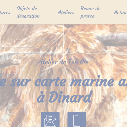
Objets de
Revue de
tures
Ateliers
Actua
décoration
presse
Atelier de Féli.Cie
e sur carte marine 
à Dinard