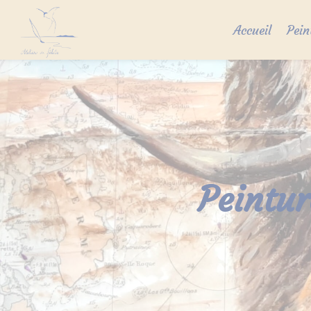
Skip
to
Accueil
Pein
content
Peintur