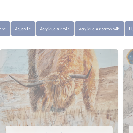
rine
Aquarelle
Acrylique sur toile
Acrylique sur carton toilé
Hu