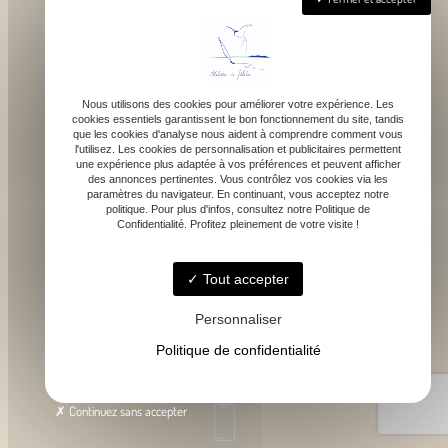
Nous utilisons des cookies pour améliorer votre expérience. Les
cookies essentiels garantissent le bon fonctionnement du site, tandis
que les cookies d'analyse nous aident à comprendre comment vous
1043 route de bragot, 31470 Fonsorbes
l'utilisez. Les cookies de personnalisation et publicitaires permettent
une expérience plus adaptée à vos préférences et peuvent afficher
des annonces pertinentes. Vous contrôlez vos cookies via les
paramètres du navigateur. En continuant, vous acceptez notre
politique. Pour plus d'infos, consultez notre Politique de
Confidentialité. Profitez pleinement de votre visite !
Lundi - Samedi : 9h - 18h
Tout accepter
Personnaliser
Politique de confidentialité
contact@atelierdefelicie.fr
Continuez sans accepter