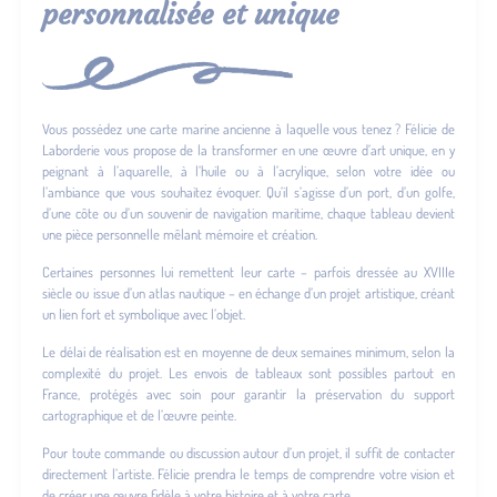
personnalisée et unique
Vous possédez une carte marine ancienne à laquelle vous tenez ? Félicie de
Laborderie vous propose de la transformer en une œuvre d’art unique, en y
peignant à l’aquarelle, à l’huile ou à l’acrylique, selon votre idée ou
l’ambiance que vous souhaitez évoquer. Qu’il s’agisse d’un port, d’un golfe,
d’une côte ou d’un souvenir de navigation maritime, chaque tableau devient
une pièce personnelle mêlant mémoire et création.
Certaines personnes lui remettent leur carte – parfois dressée au XVIIIe
siècle ou issue d’un atlas nautique – en échange d’un projet artistique, créant
un lien fort et symbolique avec l’objet.
Le délai de réalisation est en moyenne de deux semaines minimum, selon la
complexité du projet. Les envois de tableaux sont possibles partout en
France, protégés avec soin pour garantir la préservation du support
cartographique et de l’œuvre peinte.
Pour toute commande ou discussion autour d’un projet, il suffit de contacter
directement l’artiste. Félicie prendra le temps de comprendre votre vision et
de créer une œuvre fidèle à votre histoire et à votre carte.