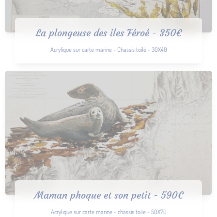
La plongeuse des iles Féroé - 350€
Acrylique sur carte marine - Chassis toilé - 30X40
Maman phoque et son petit - 590€
Acrylique sur carte marine - chassis toilé - 50X70