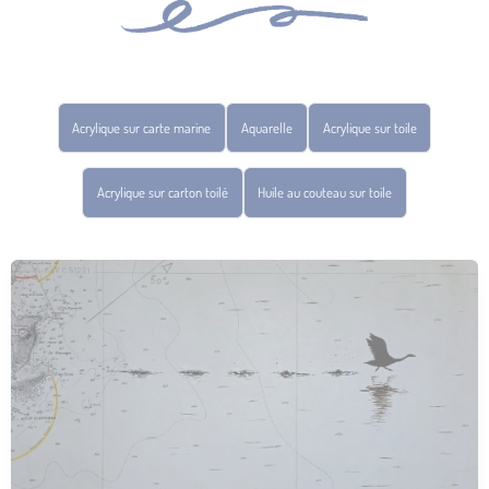
Acrylique sur carte marine
Aquarelle
Acrylique sur toile
Acrylique sur carton toilé
Huile au couteau sur toile