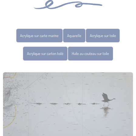
Acrylique sur carte marine
Aquarelle
Acrylique sur toile
Acrylique sur carton toilé
Huile au couteau sur toile