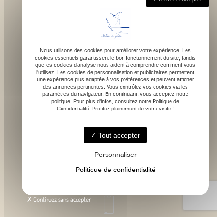
Nous utilisons des cookies pour améliorer votre expérience. Les
cookies essentiels garantissent le bon fonctionnement du site, tandis
que les cookies d'analyse nous aident à comprendre comment vous
1043 route de bragot, 31470 Fonsorbes
l'utilisez. Les cookies de personnalisation et publicitaires permettent
une expérience plus adaptée à vos préférences et peuvent afficher
des annonces pertinentes. Vous contrôlez vos cookies via les
paramètres du navigateur. En continuant, vous acceptez notre
politique. Pour plus d'infos, consultez notre Politique de
Confidentialité. Profitez pleinement de votre visite !
Lundi - Samedi : 9h - 18h
Tout accepter
Personnaliser
Politique de confidentialité
contact@atelierdefelicie.fr
Continuez sans accepter