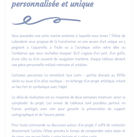
personnalisée et unique
Vous possédez une carte marine ancienne à laquelle vous tenez ? Félicie de
Laborderie vous propose de la transformer en une œuvre d’art unique, en y
peignant à l’aquarelle, à l’huile ou à l’acrylique, selon votre idée ou
l’ambiance que vous souhaitez évoquer. Qu’il s’agisse d’un port, d’un golfe,
d’une côte ou d’un souvenir de navigation maritime, chaque tableau devient
une pièce personnelle mêlant mémoire et création.
Certaines personnes lui remettent leur carte – parfois dressée au XVIIIe
siècle ou issue d’un atlas nautique – en échange d’un projet artistique, créant
un lien fort et symbolique avec l’objet.
Le délai de réalisation est en moyenne de deux semaines minimum, selon la
complexité du projet. Les envois de tableaux sont possibles partout en
France, protégés avec soin pour garantir la préservation du support
cartographique et de l’œuvre peinte.
Pour toute commande ou discussion autour d’un projet, il suffit de contacter
directement l’artiste. Félicie prendra le temps de comprendre votre vision et
de créer une œuvre fidèle à votre histoire et à votre carte.