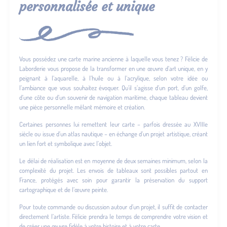
personnalisée et unique
Vous possédez une carte marine ancienne à laquelle vous tenez ? Félicie de
Laborderie vous propose de la transformer en une œuvre d’art unique, en y
peignant à l’aquarelle, à l’huile ou à l’acrylique, selon votre idée ou
l’ambiance que vous souhaitez évoquer. Qu’il s’agisse d’un port, d’un golfe,
d’une côte ou d’un souvenir de navigation maritime, chaque tableau devient
une pièce personnelle mêlant mémoire et création.
Certaines personnes lui remettent leur carte – parfois dressée au XVIIIe
siècle ou issue d’un atlas nautique – en échange d’un projet artistique, créant
un lien fort et symbolique avec l’objet.
Le délai de réalisation est en moyenne de deux semaines minimum, selon la
complexité du projet. Les envois de tableaux sont possibles partout en
France, protégés avec soin pour garantir la préservation du support
cartographique et de l’œuvre peinte.
Pour toute commande ou discussion autour d’un projet, il suffit de contacter
directement l’artiste. Félicie prendra le temps de comprendre votre vision et
de créer une œuvre fidèle à votre histoire et à votre carte.