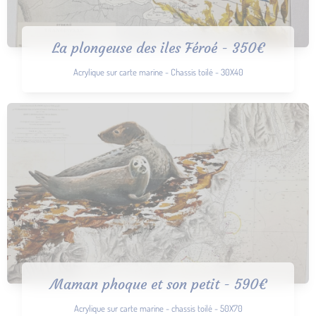
La plongeuse des iles Féroé - 350€
Acrylique sur carte marine - Chassis toilé - 30X40
Maman phoque et son petit - 590€
Acrylique sur carte marine - chassis toilé - 50X70