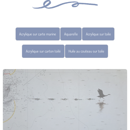
Acrylique sur carte marine
Aquarelle
Acrylique sur toile
Acrylique sur carton toilé
Huile au couteau sur toile