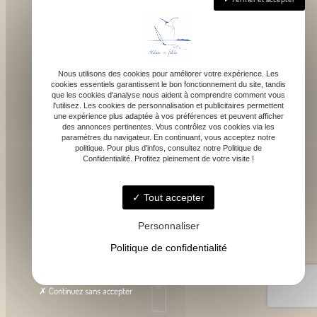
Nous utilisons des cookies pour améliorer votre expérience. Les
cookies essentiels garantissent le bon fonctionnement du site, tandis
que les cookies d'analyse nous aident à comprendre comment vous
1043 route de bragot, 31470 Fonsorbes
l'utilisez. Les cookies de personnalisation et publicitaires permettent
une expérience plus adaptée à vos préférences et peuvent afficher
des annonces pertinentes. Vous contrôlez vos cookies via les
paramètres du navigateur. En continuant, vous acceptez notre
politique. Pour plus d'infos, consultez notre Politique de
Confidentialité. Profitez pleinement de votre visite !
Lundi - Samedi : 9h - 18h
Tout accepter
Personnaliser
Politique de confidentialité
contact@atelierdefelicie.fr
Continuez sans accepter