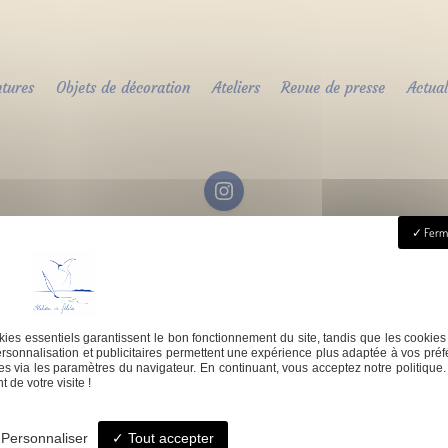
ntures
Objets de décoration
Ateliers
Revue de presse
Actual
Ferme
i - Samedi : 9h - 18h
contact@atelierdefeli
ies essentiels garantissent le bon fonctionnement du site, tandis que les cookies
rsonnalisation et publicitaires permettent une expérience plus adaptée à vos préf
s via les paramètres du navigateur. En continuant, vous acceptez notre politique.
 de votre visite !
© Atelier de Féli.Cie -
-
Mentions légales
-
Blog
Personnaliser
Tout accepter