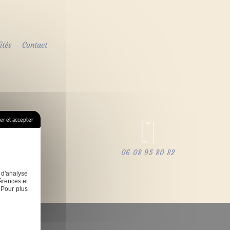
ités
Contact
r et accepter
cie.fr
06 08 95 80 82
 d'analyse
érences et
 Pour plus