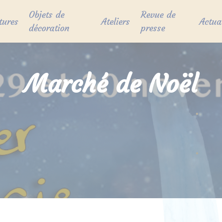
Objets de
Revue de
tures
Ateliers
Actua
décoration
presse
Marché de Noël